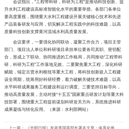
会议指出，
“工程带科研，科研为工程”是推动科技创新、提
升水利工程建设高标准智能化水平的重要
举措
。各部门各单位
要高度重视，围绕重大水利工程建设开展关键核心技术和先进
产品装备研发与应用，切实解决工程实践中的科技难题，以高
质量科技创新支撑黄河流域水利高质量发展。
会议要求，一要强化协同联动，凝聚工作合力，项目主管
部门、项目法人单位和科研项目承担单位要各司其职、密切配
合，形成上下联动、协同推进的工作格局，共同推动
“工程带科
研，科研为工程”工作落地见效。二要聚焦重大工程，深化科研
赋能，锚定古贤水利枢纽等
重大
工程，将科技创新嵌入工程建
设全周期，统筹用好科研经费，着力破解关键技术难题，以高
水平科研成果服务工程建设和运行调度。三要坚持目标导向，
推动高质量发展，主动对接
“十五五”国家重点研发计划等重大科
技部署，围绕重大工程提前谋划科研攻关方向，系统推进科研
成果凝练与转化应用。（来源：水利部网站）
上一篇：
《光明日报》发表李国英部长署名文章：体系化推进、系统性提升水利科技创新能力