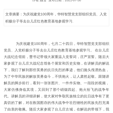
作者:魏雪 发布日期：2021-07-30
文章摘要：为庆祝建党100周年，华特智慧党支部组织党员、入党
积极分子等去台儿庄红色教育基地参观学习.
为庆祝建党
100周年，七月二十四日，华特智慧党支部组织
党员、入党积极分子等去台儿庄红色教育基地参观学习。
在台儿庄
大战
纪念馆
前
，
曹书记带领大家重温入党誓词，庄严宣誓。随后
大
家参观了台儿庄大战纪念馆各个展室和历史实物，在讲解员的解说
下，我们了解到那些英勇的抗日先烈的事迹，他们抛头颅洒热血，
为了中华民族的解放英勇奋斗，不惧炮火，让人肃然起敬。跟随讲
解员的脚步前行，看到一张张图片、一件件实物、一段段的视频，
大家仿佛身临其境，又回到了那个硝烟四起、炮火纷飞的战争年
代。讲解员的详细讲解，使大家对争取民族独立的抗日战争有了更
真切的了解，对在救国图存的伟大战争中壮烈牺牲的民族先烈充满
了由衷的敬佩。随后大家参观了台儿庄古城，在解说的带领下，我