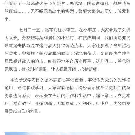
们看到了一幕幕战火纷飞的照片，民居墙上的遗留弹孔，战后遗留
的废墟
……，无不昭示着战争的惨烈，警醒大家勿忘历史，珍爱和
平。
七月二十五，驱车前往小李庄。
在小李庄，大家参观了刘洪
大队长、芳林嫂等英雄居住的小渔村。
在抗战期间，我们所熟知的
铁道游击队就是在这将敌人打得落花流水。大家还参观了
当年湿地
的碧水，
曾掩埋了多少敌军的武器
；湿地的荷花，
又帮多少当地的
居民躲过敌人的追击
。红荷湿地革命历史厚重，泛舟湖上，芦苇随
风飘荡，荷花别样耀眼，让人视野开阔，心情舒畅。
本次参观学习目的是不忘初心牢记使命，牢记作为党员的先锋模
范用。通过参观学习，大家深有感悟，纷纷表示被革命先烈们的英
勇事迹所感动，表示会在今后的工作和生活中，端正举止，立足本
职，爱岗敬业，开拓创新，无私奉献，守初心，担使命，为公司发
展贡献自己的力量。